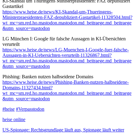
KI-Skandal um Thüringens Ministerpräsidenten: FAZ depubliziert
Gastartikel
https://www.
heise.de/news/KI-Skandal-um-Th
ueringens-
Ministerpraesidenten-FAZ-depubliziert-Gastartikel-11328504.html?
wt_mc=sm.red.ho.mastodon.mastodon.md_beitraege.md_beitraege
&utm_source=mastodon
LG München I: Google für falsche Aussagen in KI-Übersichten
verurteilt
https://www.
heise.de/news/LG-Muenchen-I-Go
ogle-fuer-falsche-
Aussagen-in-KI-Uebersichten-verurteilt-11326867.html?
wt_mc=sm.red.ho.mastodon.mastodon.md_beitraege.md_beitraege
&utm_source=mastodon
Phishing: Banken nutzen halbseidene Domains
https://www.
heise.de/news/Phishing-Banken-
nutzen-halbseidene-
Domains-11327434.html?
wt_mc=sm.red.ho.mastodon.mastodon.md_beitraege.md_beitraege
&utm_source=mastodon
#
heise
#
Verpasstodon
heise online
US-Spionage: Rechtsgrundlage läuft aus, Spionage läuft weiter