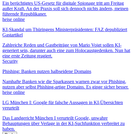
Ein berüchtigtes US-Gesetz für digitale Spionage tritt am Freitag
außer Kraft. An der Praxis soll sich dennoch nichts ändern, meinen
führende Republikaner.
heise online
KI-Skandal um Thüringens Ministerpräsidenten: FAZ depubliziert
Gastartikel
Zahlreiche Reden und Gastbeiträge von Mario Voigt sollen KI-
generiert sein, darunter auch eine zum Holocaustgedenken. Nun hat
eine erste Zeitung reagiert.
Security
Phishing: Banken nutzen halbseidene Domains
Namhafte Banken wie die Sparkassen warnen zwar vor Phishing,
nutzen aber selbst Phishing-artige Domains. Es ginge sicher besser.
heise online
LG München I: Google für falsche Aussagen in KI-Übersichten
verurteilt
Das Landgericht München I verurteilt Google, unwahre
Behauptungen über Verlage in der KI-Suchfunktion verbreitet zu
haben.