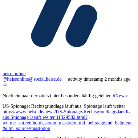
heise online
@heiseonline@social.heise.de
·
activity timestamp
2 months ago
Noch ein paar der zuletzt hier besonders häufig geteilten
#
News
:
US-Spionage: Rechtsgrundlage läuft aus, Spionage läuft weiter
https://www.
heise.de/news/US-Spionage-Rech
tsgrundlage-laeuft-
aus-Spionage-laeuft-weiter-11329582.html?
wt_mc=sm.red.ho.mastodon.mastodon.md_beitraege.md_beitraege
&utm_source=mastodon