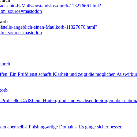
 durch
faelschte-E-Mails-anstandslos-durch-11327666.html?
utm_source=mastodon
korb
uefstelle-angeblich-einen-Maulkorb-11327676.html?
utm_source=mastodon
 durch
fen. Ein Prüfdienst schafft Klarheit und zeigt die möglichen Auswirku
korb
-Prüfstelle CAISI ein. Hintergrund sind wachsende Sorgen über national
 aber selbst Phishing-artige Domains. Es ginge sicher besser.