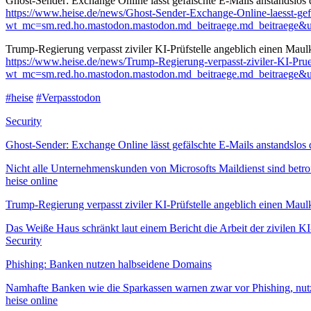
Ghost-Sender: Exchange Online lässt gefälschte E-Mails anstandslos
https://www.
heise.de/news/Ghost-Sender-Exc
hange-Online-laesst-ge
wt_mc=sm.red.ho.mastodon.mastodon.md_beitraege.md_beitraege&
Trump-Regierung verpasst ziviler KI-Prüfstelle angeblich einen Maul
https://www.
heise.de/news/Trump-Regierung-
verpasst-ziviler-KI-Pr
wt_mc=sm.red.ho.mastodon.mastodon.md_beitraege.md_beitraege&
#
heise
#
Verpasstodon
Security
Ghost-Sender: Exchange Online lässt gefälschte E-Mails anstandslos
Nicht alle Unternehmenskunden von Microsofts Maildienst sind betrof
heise online
Trump-Regierung verpasst ziviler KI-Prüfstelle angeblich einen Maul
Das Weiße Haus schränkt laut einem Bericht die Arbeit der zivilen KI
Security
Phishing: Banken nutzen halbseidene Domains
Namhafte Banken wie die Sparkassen warnen zwar vor Phishing, nutzen
heise online