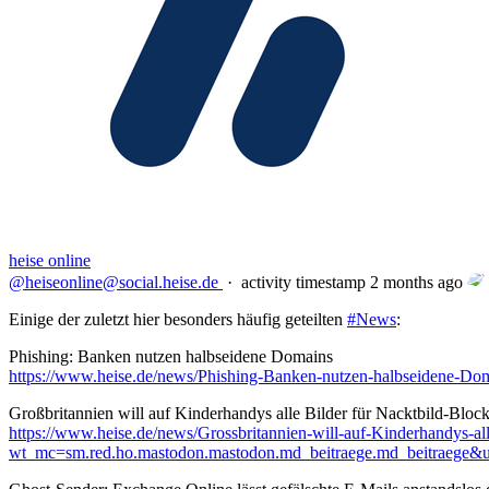
heise online
@heiseonline@social.heise.de
·
activity timestamp
2 months ago
Einige der zuletzt hier besonders häufig geteilten
#
News
:
Phishing: Banken nutzen halbseidene Domains
https://www.
heise.de/news/Phishing-Banken-
nutzen-halbseidene-Do
Großbritannien will auf Kinderhandys alle Bilder für Nacktbild-Bloc
https://www.
heise.de/news/Grossbritannien-
will-auf-Kinderhandys-al
wt_mc=sm.red.ho.mastodon.mastodon.md_beitraege.md_beitraege&