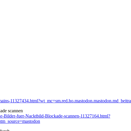
mains-11327434.html?wt_mc=sm.red.ho.mastodon.mastodon.md_beitr
kade scannen
le-Bilder-fuer-Nacktbild-Blockade-scannen-11327164.html?
utm_source=mastodon