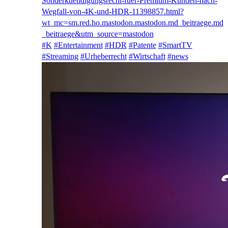
Sonderkue
ndigungsrecht-fuer-Premium-Kunden-nach-
Wegfall-von-4K-und-HDR-11398857.html?
wt_mc=sm.red.ho.mastodon.mastodon.md_beitraege.md
_beitraege&utm_source=mastodon
#
K
#
Entertainment
#
HDR
#
Patente
#
SmartTV
#
Streaming
#
Urheberrecht
#
Wirtschaft
#
news