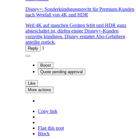
Disney+: Sonderkündigungsrecht für Premium-Kunden
nach Wegfall von 4K und HDR
Weil 4K auf manchen Geräten fehlt und HDR ganz
abgeschaltet ist, dürfen einige Disney+-Kunden
vorzeitig kündigen. Disney erstattet Abo-Gebühren
anteilig zurück.
1
Reply
Boost
Quote
pending approval
Like
More actions
Copy link
Flag this post
Block