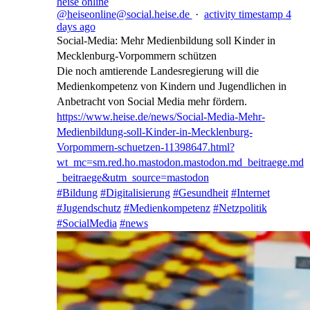
heise online
@heiseonline@social.heise.de
·
activity timestamp
4
days ago
Social-Media: Mehr Medienbildung soll Kinder in
Mecklenburg-Vorpommern schützen
Die noch amtierende Landesregierung will die
Medienkompetenz von Kindern und Jugendlichen in
Anbetracht von Social Media mehr fördern.
https://www.
heise.de/news/Social-Media-Meh
r-
Medienbildung-soll-Kinder-in-Mecklenburg-
Vorpommern-schuetzen-11398647.html?
wt_mc=sm.red.ho.mastodon.mastodon.md_beitraege.md
_beitraege&utm_source=mastodon
#
Bildung
#
Digitalisierung
#
Gesundheit
#
Internet
#
Jugendschutz
#
Medienkompetenz
#
Netzpolitik
#
SocialMedia
#
news