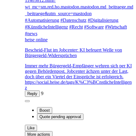
11403812.html?
wt_mc=sm.red.ho.mastodon.mastodon.md_beitraege.md
_beitraege&utm_source=mastodon
#
Automatisierung
#
Datenschutz
#
Digitalisierung
#
KünstlicheIntelligenz
#
Recht
#
Software
#
Wirtschaft
#
news
heise online
Bescheid-Flut im Jobcenter: KI befeuert Welle von
Bürgergeld-Widersprüchen
Immer mehr Bürgergeld-Empfänger wehren sich per KI
gegen Behördenpost. Jobcenter ächzen unter der Last,
doch über ein Viertel der Einsprüche ist erfolgreich.
https://social.heise.de/tags/K%C3%BCnstlicheIntelligen
z
9
Reply
Boost
Quote
pending approval
Like
More actions