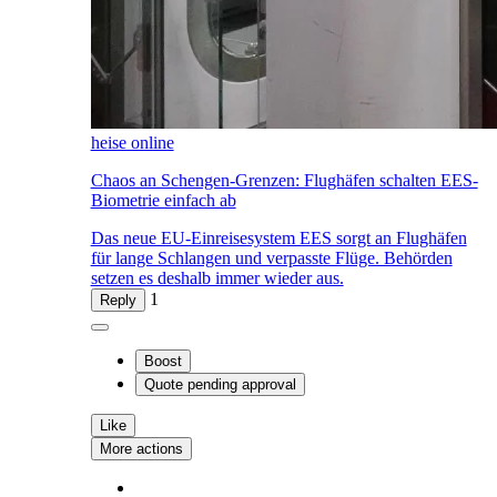
heise online
Chaos an Schengen-Grenzen: Flughäfen schalten EES-
Biometrie einfach ab
Das neue EU-Einreisesystem EES sorgt an Flughäfen
für lange Schlangen und verpasste Flüge. Behörden
setzen es deshalb immer wieder aus.
1
Reply
Boost
Quote
pending approval
Like
More actions