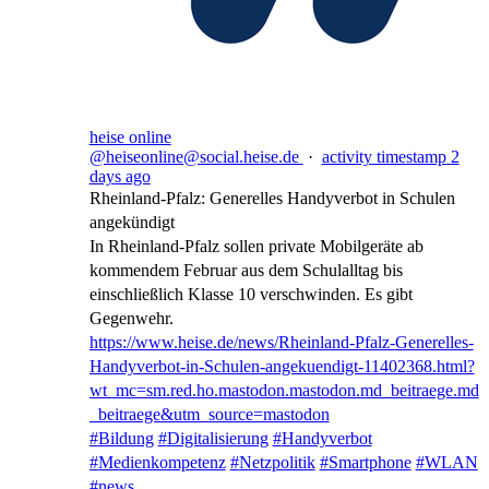
heise online
@heiseonline@social.heise.de
·
activity timestamp
2
days ago
Rheinland-Pfalz: Generelles Handyverbot in Schulen
angekündigt
In Rheinland-Pfalz sollen private Mobilgeräte ab
kommendem Februar aus dem Schulalltag bis
einschließlich Klasse 10 verschwinden. Es gibt
Gegenwehr.
https://www.
heise.de/news/Rheinland-Pfalz-
Generelles-
Handyverbot-in-Schulen-angekuendigt-11402368.html?
wt_mc=sm.red.ho.mastodon.mastodon.md_beitraege.md
_beitraege&utm_source=mastodon
#
Bildung
#
Digitalisierung
#
Handyverbot
#
Medienkompetenz
#
Netzpolitik
#
Smartphone
#
WLAN
#
news