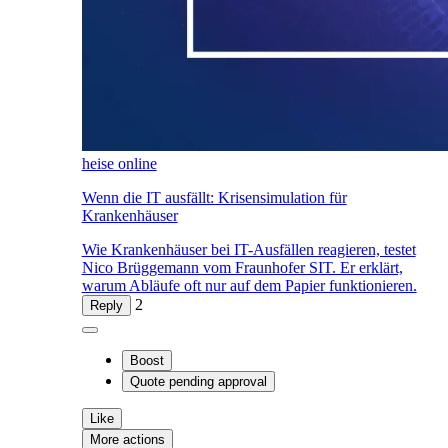
heise online
Wenn die IT ausfällt: Krisensimulation für
Krankenhäuser
Wie Krankenhäuser bei IT-Ausfällen reagieren, testet
Nico Brüggemann vom Fraunhofer SIT. Er erklärt,
warum Abläufe oft nur auf dem Papier funktionieren.
2
Reply
Boost
Quote
pending approval
Like
More actions