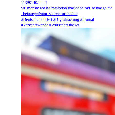
11399140.html?
wt_mc=sm.red.ho.mastodon.mastodon.md_beitraege.md
_beitraege&utm_source=mastodon
#
Deutschlandticket
#
Digitalisierung
#
Journal
#
Verkehrswende
#
Wirtschaft
#
news