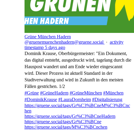
Grüne München Hadern
@gruenemuenchenhadern@gruene.social
·
activity
timestamp
5 days ago
Dominik Krause, Oberbürgermeister: "Ein Dokument,
das digital entsteht, ausgedruckt wird, tagelang durch die
Hauspost wandert und am Ende wieder eingescannt
wird. Dieser Prozess ist aktuell Standard in der
Stadtverwaltung und wird in Zukunft in den meisten
Fällen gestrichen. 1/2
#
Grüne
#
GrüneHadern
#
GrüneMünchen
#
München
#
DominikKrause
#
LauraDornheim
#
Digitalisierung
https://gruene.social/tags/Gr%C3%BCneM%C3%BCnc
hen
https://gruene.social/tags/Gr%C3%BCneHadern
https://gruene.social/tags/Gr%C3%BCne
https://gruene.social/tags/M%C3%BCnchen