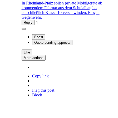
In Rheinland-Pfalz sollen private Mobilgeräte ab
kommendem Februar aus dem Schulalltag bis
einschließlich Klasse 10 verschwinden. Es gibt
Gegenwehr.
4
Reply
Boost
Quote
pending approval
Like
More actions
Copy link
Flag this post
Block