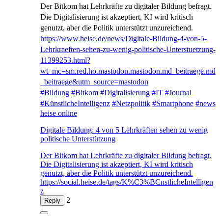
Der Bitkom hat Lehrkräfte zu digitaler Bildung befragt.
Die Digitalisierung ist akzeptiert, KI wird kritisch
genutzt, aber die Politik unterstützt unzureichend.
https://www.
heise.de/news/Digitale-Bildung
-4-von-5-
Lehrkraeften-sehen-zu-wenig-politische-Unterstuetzung-
11399253.html?
wt_mc=sm.red.ho.mastodon.mastodon.md_beitraege.md
_beitraege&utm_source=mastodon
#
Bildung
#
Bitkom
#
Digitalisierung
#
IT
#
Journal
#
KünstlicheIntelligenz
#
Netzpolitik
#
Smartphone
#
news
heise online
Digitale Bildung: 4 von 5 Lehrkräften sehen zu wenig
politische Unterstützung
Der Bitkom hat Lehrkräfte zu digitaler Bildung befragt.
Die Digitalisierung ist akzeptiert, KI wird kritisch
genutzt, aber die Politik unterstützt unzureichend.
https://social.heise.de/tags/K%C3%BCnstlicheIntelligen
z
2
Reply