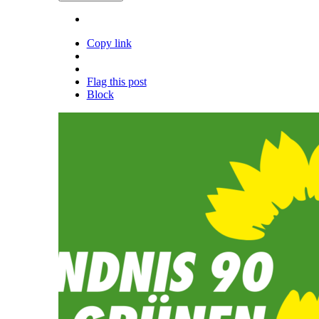
Copy link
Flag this post
Block