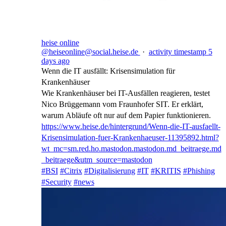
heise online
@heiseonline@social.heise.de
·
activity timestamp
5
days ago
Wenn die IT ausfällt: Krisensimulation für
Krankenhäuser
Wie Krankenhäuser bei IT-Ausfällen reagieren, testet
Nico Brüggemann vom Fraunhofer SIT. Er erklärt,
warum Abläufe oft nur auf dem Papier funktionieren.
https://www.
heise.de/hintergrund/Wenn-die-
IT-ausfaellt-
Krisensimulation-fuer-Krankenhaeuser-11395892.html?
wt_mc=sm.red.ho.mastodon.mastodon.md_beitraege.md
_beitraege&utm_source=mastodon
#
BSI
#
Citrix
#
Digitalisierung
#
IT
#
KRITIS
#
Phishing
#
Security
#
news