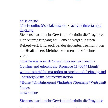
heise online
@heiseonline@social.heise.de
·
activity timestamp
2
days ago
Siemens macht mehr Gewinn und erhöht die Prognose
Der Auftragseingang bei Siemens steigt auf einen
Rekordwert. Und auch bei der geplanten Trennung von
der Healthineers-Mehrheit kommen die Münchner
voran.
https://www.
heise.de/news/Siemens-macht-me
hr-
Gewinn-und-erhoeht-die-Prognose-11400444.html?
wt_mc=sm.red.ho.mastodon.mastodon.md_beitraege.md
_beitraege&utm_source=mastodon
#
Börse
#
Digitalisierung
#
Industrie
#
Siemens
#
Wirtschaft
#
news
heise online
Siemens macht mehr Gewinn und erhöht die Prognose