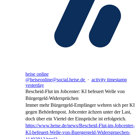
heise online
@heiseonline@social.heise.de
·
activity timestamp
yesterday
Bescheid-Flut im Jobcenter: KI befeuert Welle von
Bürgergeld-Widersprüchen
Immer mehr Bürgergeld-Empfänger wehren sich per KI
gegen Behördenpost. Jobcenter ächzen unter der Last,
doch über ein Viertel der Einsprüche ist erfolgreich.
https://www.
heise.de/news/Bescheid-Flut-im
-Jobcenter-
KI-befeuert-Welle-von-Buergergeld-Widerspruechen-