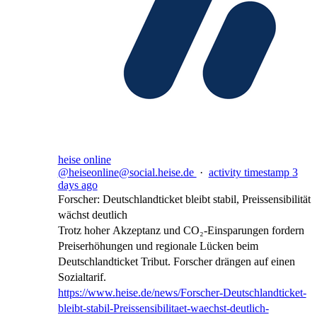
heise online
@heiseonline@social.heise.de
·
activity timestamp
3
days ago
Forscher: Deutschlandticket bleibt stabil, Preissensibilität
wächst deutlich
Trotz hoher Akzeptanz und CO₂-Einsparungen fordern
Preiserhöhungen und regionale Lücken beim
Deutschlandticket Tribut. Forscher drängen auf einen
Sozialtarif.
https://www.
heise.de/news/Forscher-Deutsch
landticket-
bleibt-stabil-Preissensibilitaet-waechst-deutlich-