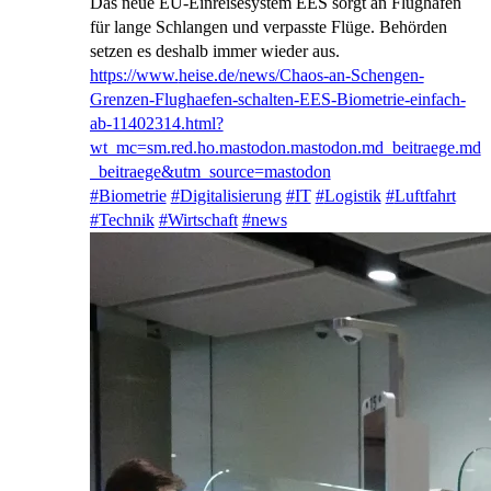
Das neue EU-Einreisesystem EES sorgt an Flughäfen
für lange Schlangen und verpasste Flüge. Behörden
setzen es deshalb immer wieder aus.
https://www.
heise.de/news/Chaos-an-Schenge
n-
Grenzen-Flughaefen-schalten-EES-Biometrie-einfach-
ab-11402314.html?
wt_mc=sm.red.ho.mastodon.mastodon.md_beitraege.md
_beitraege&utm_source=mastodon
#
Biometrie
#
Digitalisierung
#
IT
#
Logistik
#
Luftfahrt
#
Technik
#
Wirtschaft
#
news