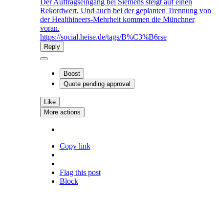
Der Auftragseingang bei Siemens steigt auf einen
Rekordwert. Und auch bei der geplanten Trennung von
der Healthineers-Mehrheit kommen die Münchner
voran.
https://social.heise.de/tags/B%C3%B6rse
Reply
Boost
Quote
pending approval
Like
More actions
Copy link
Flag this post
Block