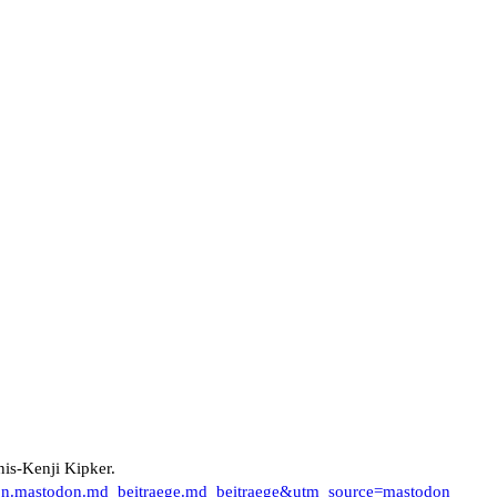
nis-Kenji Kipker.
don.mastodon.md_beitraege.md_beitraege&utm_source=mastodon