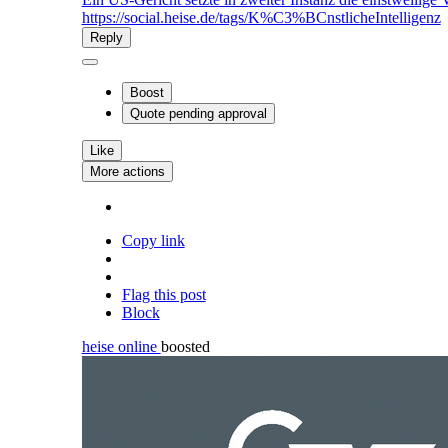
https://social.heise.de/tags/K%C3%BCnstlicheIntelligenz
Reply
Boost
Quote
pending approval
Like
More actions
Copy link
Flag this post
Block
heise online
boosted