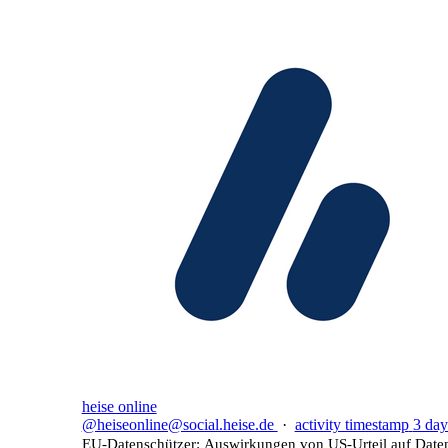
heise online
@heiseonline@social.heise.de
·
activity timestamp
3 day
EU-Datenschützer: Auswirkungen von US-Urteil auf Date