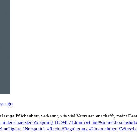
ys ago
ästige Pflicht abtut, verkennt, wie viel Vertrauen er schafft, meint Den
s-unterschaetzter-Vorsprung-11394874.html?wt_mc=sm.red.ho.masto
Intelligenz
#
Netzpolitik
#
Recht
#
Regulierung
#
Unternehmen
#
Wirtscha