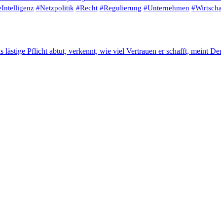
Intelligenz
#
Netzpolitik
#
Recht
#
Regulierung
#
Unternehmen
#
Wirtscha
ästige Pflicht abtut, verkennt, wie viel Vertrauen er schafft, meint De