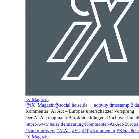
iX Magazin
@iX_Magazin@social.heise.de
·
activity timestamp
2 da
Kommentar: AI Act – Europas unterschätzter Vorsprung
Der AI Act mag nach Bürokratie klingen. Doch wer ihn als l
https://www.
heise.de/meinung/Kommentar-AI-
Act-Europa
#
saukontrovers
#
AIAct
#
EU
#
IT
#
Kommentar
#
Künstliche
iX Magazin