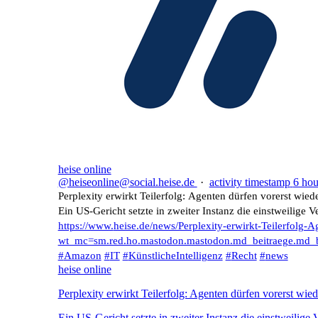
heise online
@heiseonline@social.heise.de
·
activity timestamp
6 hou
Perplexity erwirkt Teilerfolg: Agenten dürfen vorerst wi
Ein US-Gericht setzte in zweiter Instanz die einstweilige
https://www.
heise.de/news/Perplexity-erwir
kt-Teilerfolg-
wt_mc=sm.red.ho.mastodon.mastodon.md_beitraege.md_
#
Amazon
#
IT
#
KünstlicheIntelligenz
#
Recht
#
news
heise online
Perplexity erwirkt Teilerfolg: Agenten dürfen vorerst wi
Ein US-Gericht setzte in zweiter Instanz die einstweilig