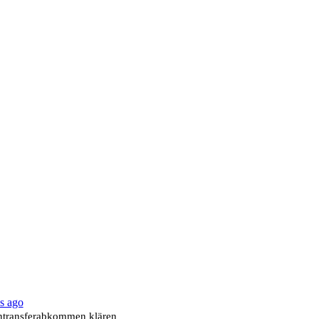
s ago
ntransferabkommen klären