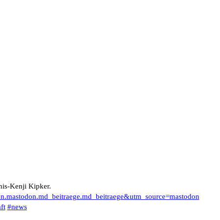
nis-Kenji Kipker.
don.mastodon.md_beitraege.md_beitraege&utm_source=mastodon
ft
#
news