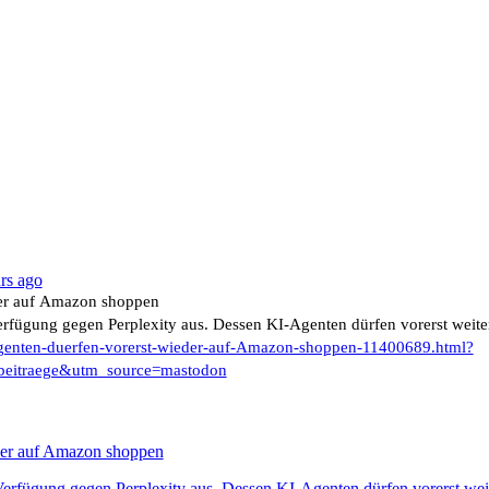
rs ago
eder auf Amazon shoppen
 Verfügung gegen Perplexity aus. Dessen KI-Agenten dürfen vorerst weit
Agenten-duerfen-vorerst-wieder-auf-Amazon-shoppen-11400689.html?
beitraege&utm_source=mastodon
eder auf Amazon shoppen
e Verfügung gegen Perplexity aus. Dessen KI-Agenten dürfen vorerst we