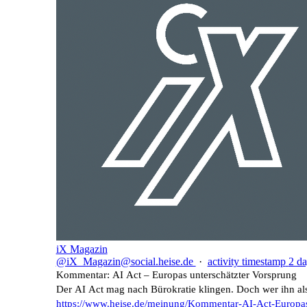
iX Magazin
@iX_Magazin@social.heise.de
·
activity timestamp
2 da
Kommentar: AI Act – Europas unterschätzter Vorsprung
Der AI Act mag nach Bürokratie klingen. Doch wer ihn als l
https://www.
heise.de/meinung/Kommentar-AI-
Act-Europa