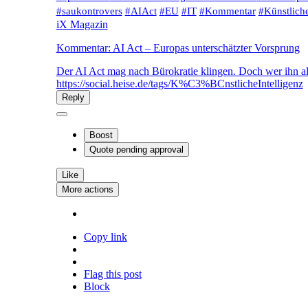
#
saukontrovers
#
AIAct
#
EU
#
IT
#
Kommentar
#
Künstliche
iX Magazin
Kommentar: AI Act – Europas unterschätzter Vorsprung
Der AI Act mag nach Bürokratie klingen. Doch wer ihn als l
https://social.heise.de/tags/K%C3%BCnstlicheIntelligenz
Reply
Boost
Quote
pending approval
Like
More actions
Copy link
Flag this post
Block