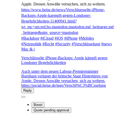
Apple. Dessen Anwälte versuchen, sich zu wehren.
https://www.
heise.de/news/Verschluesselte-
iPhone-
Backups-Apple-kaempft-gegen-Londoner-
Begehrlichkeiten-11400941.html?
wt_mc=sm.red.ho.mastodon.mastodon.md_beitraege.md
_beitraege&utm_source=mastodon
#
Backdoor
#
iCloud
#
iOS
#
iPhone
#
Mobiles
#
Netzpolitik
#
Recht
#
Security
#
Verschlüsselung
#
news
Mac & i
Verschlüsselte iPhone-Backups: Apple kämpft gegen
Londoner Begehrlichkeiten
Auch unter dem neuen Labour-Premierminister
Burnham verlangt der britische Staat Hintertüren von
Apple. Dessen Anwälte versuchen, sich zu wehren.
https://social.heise.de/tags/Verschl%C3%BCsselung
Reply
Boost
Quote
pending approval