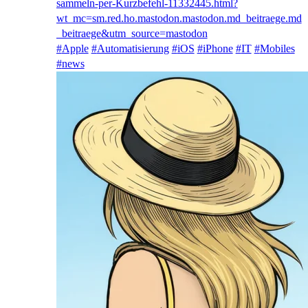
sammeln-per-Kurzbefehl-11332445.html?
wt_mc=sm.red.ho.mastodon.mastodon.md_beitraege.md
_beitraege&utm_source=mastodon
#
Apple
#
Automatisierung
#
iOS
#
iPhone
#
IT
#
Mobiles
#
news