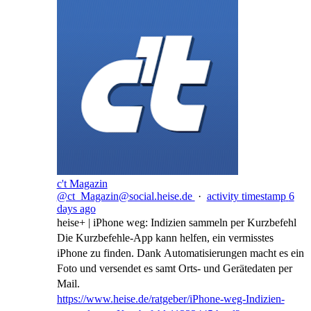
c't Magazin
@ct_Magazin@social.heise.de
·
activity timestamp
6
days ago
heise+ | iPhone weg: Indizien sammeln per Kurzbefehl
Die Kurzbefehle-App kann helfen, ein vermisstes
iPhone zu finden. Dank Automatisierungen macht es ein
Foto und versendet es samt Orts- und Gerätedaten per
Mail.
https://www.
heise.de/ratgeber/iPhone-weg-I
ndizien-