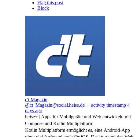
Flag this post
Block
c't Magazin
@ct_Magazin@social.heise.de
·
activity timestamp
4
days ago
heise+ | Apps für Mobilgeräte und Web entwickeln mit
Compose und Kotlin Multiplatform
Kotlin Multiplatform ermöglicht es, eine Android-App
ohne viel Aufwand auch für iOS, Desktop und das Web