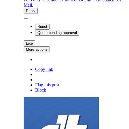
Mail.
Reply
Boost
Quote
pending approval
Like
More actions
Copy link
Flag this post
Block