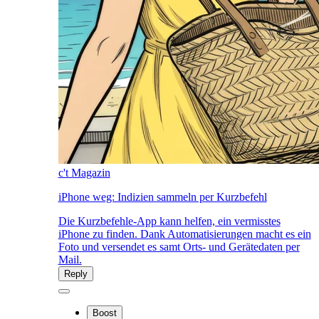
c't Magazin
iPhone weg: Indizien sammeln per Kurzbefehl
Die Kurzbefehle-App kann helfen, ein vermisstes
iPhone zu finden. Dank Automatisierungen macht es ein
Foto und versendet es samt Orts- und Gerätedaten per
Mail.
Reply
Boost