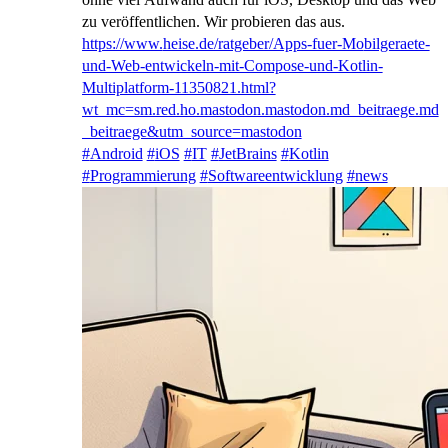
zu veröffentlichen. Wir probieren das aus.
https://www.
heise.de/ratgeber/Apps-fuer-Mo
bilgeraete-
und-Web-entwickeln-mit-Compose-und-Kotlin-
Multiplatform-11350821.html?
wt_mc=sm.red.ho.mastodon.mastodon.md_beitraege.md
_beitraege&utm_source=mastodon
#
Android
#
iOS
#
IT
#
JetBrains
#
Kotlin
#
Programmierung
#
Softwareentwicklung
#
news