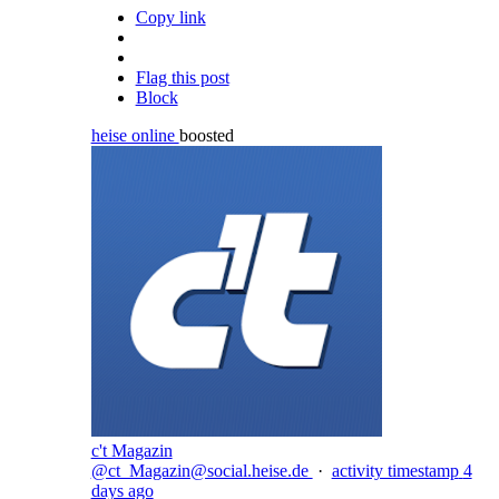
Copy link
Flag this post
Block
heise online
boosted
c't Magazin
@ct_Magazin@social.heise.de
·
activity timestamp
4
days ago