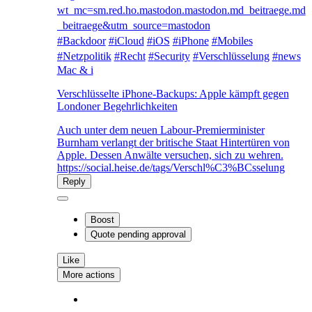
wt_mc=sm.red.ho.mastodon.mastodon.md_beitraege.md
_beitraege&utm_source=mastodon
#
Backdoor
#
iCloud
#
iOS
#
iPhone
#
Mobiles
#
Netzpolitik
#
Recht
#
Security
#
Verschlüsselung
#
news
Mac & i
Verschlüsselte iPhone-Backups: Apple kämpft gegen
Londoner Begehrlichkeiten
Auch unter dem neuen Labour-Premierminister
Burnham verlangt der britische Staat Hintertüren von
Apple. Dessen Anwälte versuchen, sich zu wehren.
https://social.heise.de/tags/Verschl%C3%BCsselung
Reply
Boost
Quote
pending approval
Like
More actions