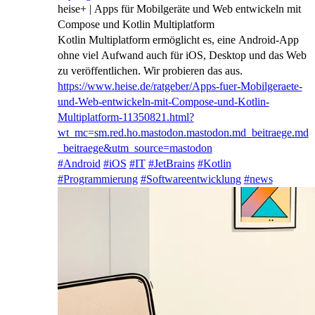
heise+ | Apps für Mobilgeräte und Web entwickeln mit
Compose und Kotlin Multiplatform
Kotlin Multiplatform ermöglicht es, eine Android-App
ohne viel Aufwand auch für iOS, Desktop und das Web
zu veröffentlichen. Wir probieren das aus.
https://www.
heise.de/ratgeber/Apps-fuer-Mo
bilgeraete-
und-Web-entwickeln-mit-Compose-und-Kotlin-
Multiplatform-11350821.html?
wt_mc=sm.red.ho.mastodon.mastodon.md_beitraege.md
_beitraege&utm_source=mastodon
#
Android
#
iOS
#
IT
#
JetBrains
#
Kotlin
#
Programmierung
#
Softwareentwicklung
#
news