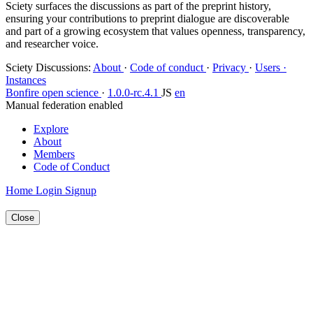
Sciety surfaces the discussions as part of the preprint history,
ensuring your contributions to preprint dialogue are discoverable
and part of a growing ecosystem that values openness, transparency,
and researcher voice.
Sciety Discussions
:
About
·
Code of conduct
·
Privacy
·
Users ·
Instances
Bonfire open science
·
1.0.0-rc.4.1
JS
en
Manual federation enabled
Explore
About
Members
Code of Conduct
Home
Login
Signup
Close