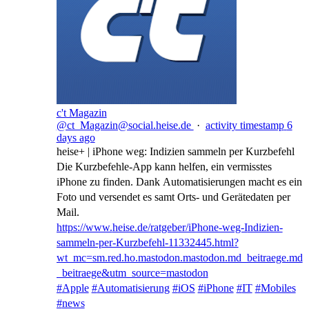
c't Magazin
@ct_Magazin@social.heise.de
·
activity timestamp
6
days ago
heise+ | iPhone weg: Indizien sammeln per Kurzbefehl
Die Kurzbefehle-App kann helfen, ein vermisstes
iPhone zu finden. Dank Automatisierungen macht es ein
Foto und versendet es samt Orts- und Gerätedaten per
Mail.
https://www.
heise.de/ratgeber/iPhone-weg-I
ndizien-
sammeln-per-Kurzbefehl-11332445.html?
wt_mc=sm.red.ho.mastodon.mastodon.md_beitraege.md
_beitraege&utm_source=mastodon
#
Apple
#
Automatisierung
#
iOS
#
iPhone
#
IT
#
Mobiles
#
news