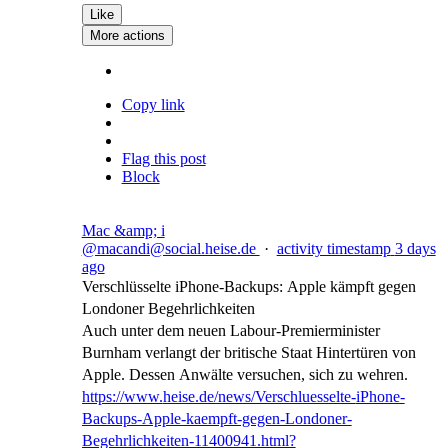
Like
More actions
Copy link
Flag this post
Block
Mac &amp; i
@macandi@social.heise.de
·
activity timestamp
3 days
ago
Verschlüsselte iPhone-Backups: Apple kämpft gegen
Londoner Begehrlichkeiten
Auch unter dem neuen Labour-Premierminister
Burnham verlangt der britische Staat Hintertüren von
Apple. Dessen Anwälte versuchen, sich zu wehren.
https://www.
heise.de/news/Verschluesselte-
iPhone-
Backups-Apple-kaempft-gegen-Londoner-
Begehrlichkeiten-11400941.html?