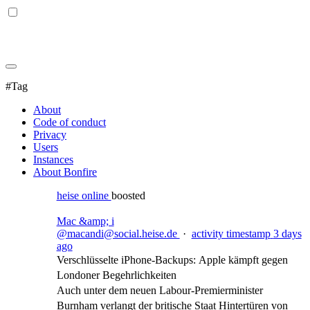
#Tag
About
Code of conduct
Privacy
Users
Instances
About Bonfire
heise online
boosted
Mac &amp; i
@macandi@social.heise.de
·
activity timestamp
3 days
ago
Verschlüsselte iPhone-Backups: Apple kämpft gegen
Londoner Begehrlichkeiten
Auch unter dem neuen Labour-Premierminister
Burnham verlangt der britische Staat Hintertüren von