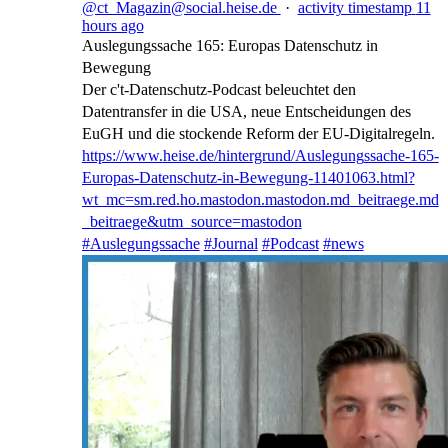
@ct_Magazin@social.heise.de
·
activity timestamp
11
hours ago
Auslegungssache 165: Europas Datenschutz in
Bewegung
Der c't-Datenschutz-Podcast beleuchtet den
Datentransfer in die USA, neue Entscheidungen des
EuGH und die stockende Reform der EU-Digitalregeln.
https://www.
heise.de/hintergrund/Auslegung
ssache-165-
Europas-Datenschutz-in-Bewegung-11401063.html?
wt_mc=sm.red.ho.mastodon.mastodon.md_beitraege.md
_beitraege&utm_source=mastodon
#
Auslegungssache
#
Journal
#
Podcast
#
news