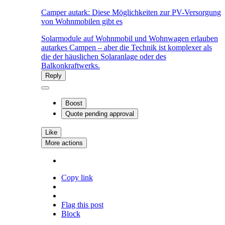
Camper autark: Diese Möglichkeiten zur PV-Versorgung
von Wohnmobilen gibt es
Solarmodule auf Wohnmobil und Wohnwagen erlauben
autarkes Campen – aber die Technik ist komplexer als
die der häuslichen Solaranlage oder des
Balkonkraftwerks.
Reply
Boost
Quote
pending approval
Like
More actions
Copy link
Flag this post
Block