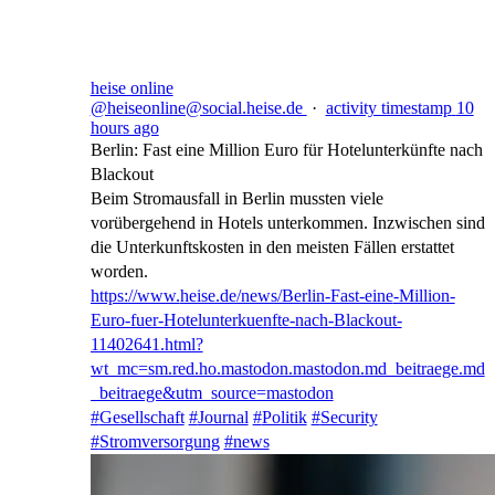
heise online
@heiseonline@social.heise.de
·
activity timestamp
10
hours ago
Berlin: Fast eine Million Euro für Hotelunterkünfte nach
Blackout
Beim Stromausfall in Berlin mussten viele
vorübergehend in Hotels unterkommen. Inzwischen sind
die Unterkunftskosten in den meisten Fällen erstattet
worden.
https://www.
heise.de/news/Berlin-Fast-eine
-Million-
Euro-fuer-Hotelunterkuenfte-nach-Blackout-
11402641.html?
wt_mc=sm.red.ho.mastodon.mastodon.md_beitraege.md
_beitraege&utm_source=mastodon
#
Gesellschaft
#
Journal
#
Politik
#
Security
#
Stromversorgung
#
news