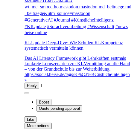
koennen-11397738.html?
wt_mc=sm.red.ho.mastodon.mastodon.md_beitraege.md
_beitraege&utm_source=mastodon
#
GenerativeAI
#
Journal
#
KünstlicheIntelligenz
#
KIUpdate
#
Sprachverarbeitung
#
Wissenschaft
#
news
heise online
KI-Update Deep-Dive: Wie Schulen KI-Kompetenz
systematisch vermitteln können
Das AI Literacy Framework gibt Lehrkräften erstmals
konkrete Lernszenarien zur KI-Vermittlung an die Hand
– von der Grundschule bis zur Weiterbildung.
https://social.heise.de/tags/K%C3%BCnstlicheIntelligen
z
1
Reply
Boost
Quote
pending approval
Like
More actions