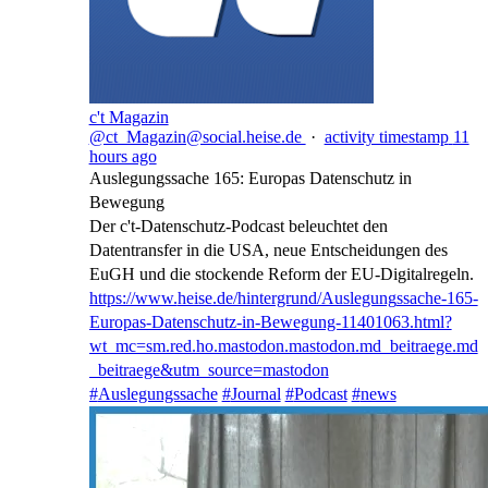
c't Magazin
@ct_Magazin@social.heise.de
·
activity timestamp
11
hours ago
Auslegungssache 165: Europas Datenschutz in
Bewegung
Der c't-Datenschutz-Podcast beleuchtet den
Datentransfer in die USA, neue Entscheidungen des
EuGH und die stockende Reform der EU-Digitalregeln.
https://www.
heise.de/hintergrund/Auslegung
ssache-165-
Europas-Datenschutz-in-Bewegung-11401063.html?
wt_mc=sm.red.ho.mastodon.mastodon.md_beitraege.md
_beitraege&utm_source=mastodon
#
Auslegungssache
#
Journal
#
Podcast
#
news