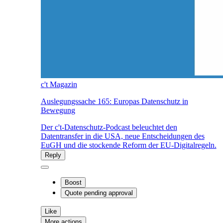
c't Magazin
Auslegungssache 165: Europas Datenschutz in
Bewegung
Der c't-Datenschutz-Podcast beleuchtet den
Datentransfer in die USA, neue Entscheidungen des
EuGH und die stockende Reform der EU-Digitalregeln.
Reply
Boost
Quote
pending approval
Like
More actions