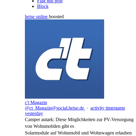
Flag this post
Block
heise online
boosted
c't Magazin
@ct_Magazin@social.heise.de
·
activity timestamp
yesterday
Camper autark: Diese Möglichkeiten zur PV-Versorgung
von Wohnmobilen gibt es
Solarmodule auf Wohnmobil und Wohnwagen erlauben