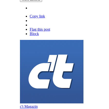
Copy link
Flag this post
Block
c't Magazin