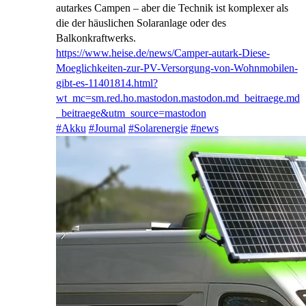
autarkes Campen – aber die Technik ist komplexer als
die der häuslichen Solaranlage oder des
Balkonkraftwerks.
https://www.
heise.de/news/Camper-autark-Di
ese-
Moeglichkeiten-zur-PV-Versorgung-von-Wohnmobilen-
gibt-es-11401814.html?
wt_mc=sm.red.ho.mastodon.mastodon.md_beitraege.md
_beitraege&utm_source=mastodon
#
Akku
#
Journal
#
Solarenergie
#
news