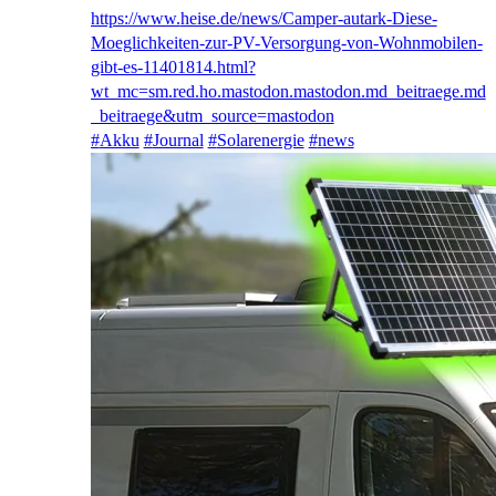
https://www.
heise.de/news/Camper-autark-Di
ese-
Moeglichkeiten-zur-PV-Versorgung-von-Wohnmobilen-
gibt-es-11401814.html?
wt_mc=sm.red.ho.mastodon.mastodon.md_beitraege.md
_beitraege&utm_source=mastodon
#
Akku
#
Journal
#
Solarenergie
#
news