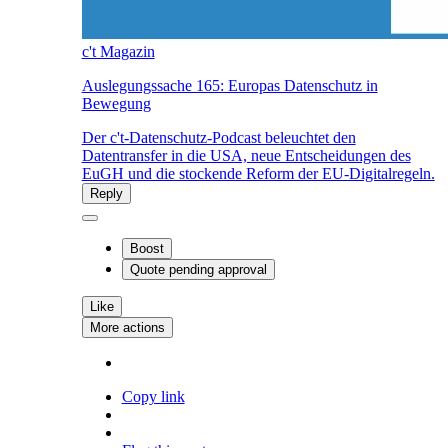
c't Magazin
Auslegungssache 165: Europas Datenschutz in
Bewegung
Der c't-Datenschutz-Podcast beleuchtet den
Datentransfer in die USA, neue Entscheidungen des
EuGH und die stockende Reform der EU-Digitalregeln.
Reply
Boost
Quote
pending approval
Like
More actions
Copy link