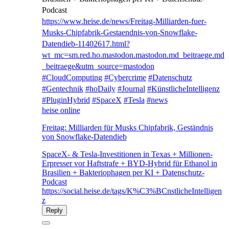
Podcast
https://www.
heise.de/news/Freitag-Milliard
en-fuer-
Musks-Chipfabrik-Gestaendnis-von-Snowflake-
Datendieb-11402617.html?
wt_mc=sm.red.ho.mastodon.mastodon.md_beitraege.md
_beitraege&utm_source=mastodon
#
CloudComputing
#
Cybercrime
#
Datenschutz
#
Gentechnik
#
hoDaily
#
Journal
#
KünstlicheIntelligenz
#
PluginHybrid
#
SpaceX
#
Tesla
#
news
heise online
Freitag: Milliarden für Musks Chipfabrik, Geständnis
von Snowflake-Datendieb
SpaceX- & Tesla-Investitionen in Texas + Millionen-
Erpresser vor Haftstrafe + BYD-Hybrid für Ethanol in
Brasilien + Bakteriophagen per KI + Datenschutz-
Podcast
https://social.heise.de/tags/K%C3%BCnstlicheIntelligen
z
Reply