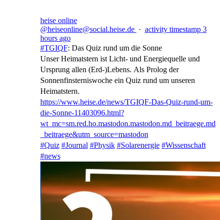
heise online
@heiseonline@social.heise.de
·
activity timestamp
3
hours ago
#
TGIQF
: Das Quiz rund um die Sonne
Unser Heimatstern ist Licht- und Energiequelle und
Ursprung allen (Erd-)Lebens. Als Prolog der
Sonnenfinsterniswoche ein Quiz rund um unseren
Heimatstern.
https://www.
heise.de/news/TGIQF-Das-Quiz-r
und-um-
die-Sonne-11403096.html?
wt_mc=sm.red.ho.mastodon.mastodon.md_beitraege.md
_beitraege&utm_source=mastodon
#
Quiz
#
Journal
#
Physik
#
Solarenergie
#
Wissenschaft
#
news