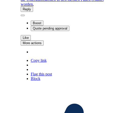
worden.
Reply
Boost
Quote
pending approval
Like
More actions
Copy link
Flag this post
Block