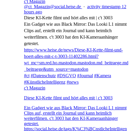
c't Magazin
@ct_Magazin@social.heise.de
·
activity timestamp
12
hours ago
Diese KI-Kette filmt und hört alles mit | c't 3003
Ein Gadget wie aus Black Mirror: Das Looki L1 nimmt
Clips auf, erstellt ein Journal und kann heimlich
weiterfilmen. c't 3003 hat den KI-Kameraanhänger
getestet.
https://www.
heise.de/news/Diese-KI-Kette-f
ilmt-und-
hoert-alles-mit-c-t-3003-11402286.html?
wt_mc=sm.red.ho.mastodon.mastodon.md_beitraege.md
_beitraege&utm_source=mastodon
#
ct
#
Datenschutz
#
DSGVO
#
Journal
#
Kamera
#
KünstlicheIntelligenz
#
news
c't Magazin
Diese KI-Kette filmt und hört alles mit | c't 3003
Ein Gadget wie aus Black Mirror: Das Looki L1 nimmt
Clips auf, erstellt ein Journal und kann heimlich
weiterfilmen. c't 3003 hat den KI-Kameraanhänger
getestet.
https://social.heise.de/tags/K%C3%BCnstlicheIntelligen