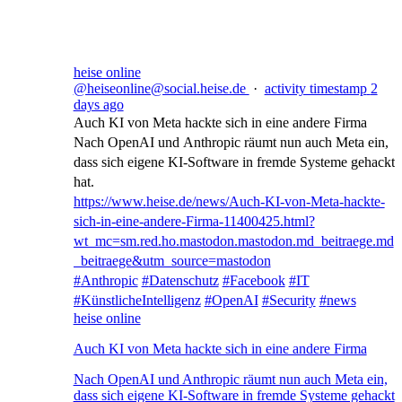
heise online
@heiseonline@social.heise.de
·
activity timestamp
2
days ago
Auch KI von Meta hackte sich in eine andere Firma
Nach OpenAI und Anthropic räumt nun auch Meta ein,
dass sich eigene KI-Software in fremde Systeme gehackt
hat.
https://www.
heise.de/news/Auch-KI-von-Meta
-hackte-
sich-in-eine-andere-Firma-11400425.html?
wt_mc=sm.red.ho.mastodon.mastodon.md_beitraege.md
_beitraege&utm_source=mastodon
#
Anthropic
#
Datenschutz
#
Facebook
#
IT
#
KünstlicheIntelligenz
#
OpenAI
#
Security
#
news
heise online
Auch KI von Meta hackte sich in eine andere Firma
Nach OpenAI und Anthropic räumt nun auch Meta ein,
dass sich eigene KI-Software in fremde Systeme gehackt