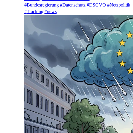
#
Bundesregierung
#
Datenschutz
#
DSGVO
#
Netzpolitik
#
Tracking
#
news