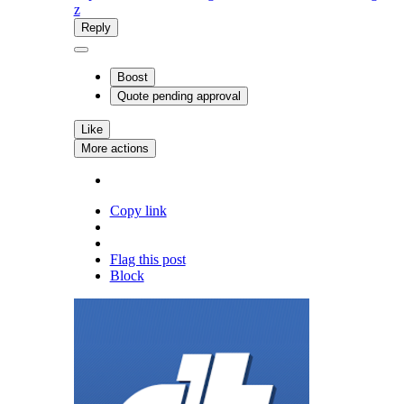
z
Reply
Boost
Quote
pending approval
Like
More actions
Copy link
Flag this post
Block