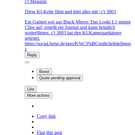
c't Magazin
Diese KI-Kette filmt und hört alles mit | c't 3003
Ein Gadget wie aus Black Mirror: Das Looki L1 nimmt
Clips auf, erstellt ein Journal und kann heimlich
weiterfilmen. c't 3003 hat den KI-Kameraanhänger
getestet.
https://social.heise.de/tags/K%C3%BCnstlicheIntelligen
z
Reply
Boost
Quote
pending approval
Like
More actions
Copy link
Flag this post