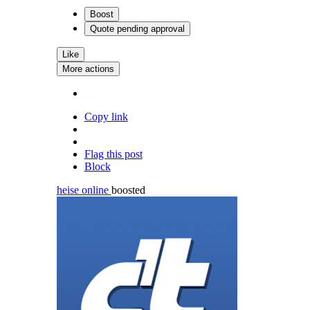
Boost
Quote
pending approval
Like
More actions
Copy link
Flag this post
Block
heise online
boosted