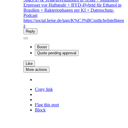
Erpresser vor Haftstrafe + BYD-Hybrid für Ethanol in
Brasilien + Bakteriophagen per KI + Datenschutz-
Podcast
https://social.heise.de/tags/K%C3%BCnstlicheIntelligen
z
Reply
Boost
Quote
pending approval
Like
More actions
Copy link
Flag this post
Block