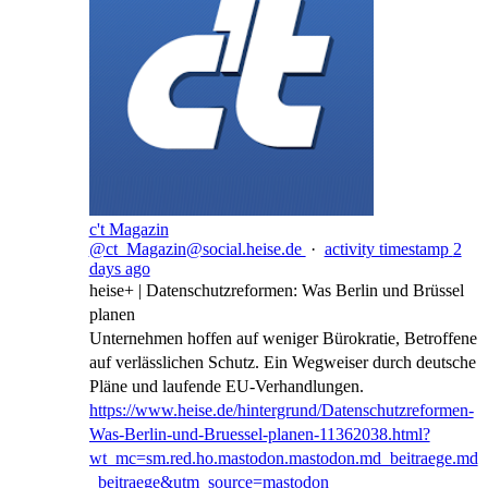
c't Magazin
@ct_Magazin@social.heise.de
·
activity timestamp
2
days ago
heise+ | Datenschutzreformen: Was Berlin und Brüssel
planen
Unternehmen hoffen auf weniger Bürokratie, Betroffene
auf verlässlichen Schutz. Ein Wegweiser durch deutsche
Pläne und laufende EU-Verhandlungen.
https://www.
heise.de/hintergrund/Datenschu
tzreformen-
Was-Berlin-und-Bruessel-planen-11362038.html?
wt_mc=sm.red.ho.mastodon.mastodon.md_beitraege.md
_beitraege&utm_source=mastodon