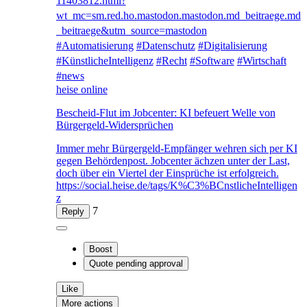
11403812.html?
wt_mc=sm.red.ho.mastodon.mastodon.md_beitraege.md
_beitraege&utm_source=mastodon
#
Automatisierung
#
Datenschutz
#
Digitalisierung
#
KünstlicheIntelligenz
#
Recht
#
Software
#
Wirtschaft
#
news
heise online
Bescheid-Flut im Jobcenter: KI befeuert Welle von
Bürgergeld-Widersprüchen
Immer mehr Bürgergeld-Empfänger wehren sich per KI
gegen Behördenpost. Jobcenter ächzen unter der Last,
doch über ein Viertel der Einsprüche ist erfolgreich.
https://social.heise.de/tags/K%C3%BCnstlicheIntelligen
z
7
Reply
Boost
Quote
pending approval
Like
More actions