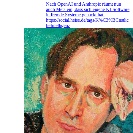
Nach OpenAI und Anthropic räumt nun
auch Meta ein, dass sich eigene KI-Software
in fremde Systeme gehackt hat.
https://social.heise.de/tags/K%C3%BCnstlic
heIntelligenz