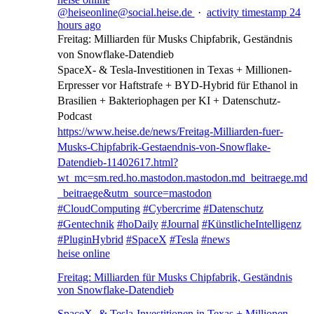
@heiseonline@social.heise.de
·
activity timestamp
24
hours ago
Freitag: Milliarden für Musks Chipfabrik, Geständnis
von Snowflake-Datendieb
SpaceX- & Tesla-Investitionen in Texas + Millionen-
Erpresser vor Haftstrafe + BYD-Hybrid für Ethanol in
Brasilien + Bakteriophagen per KI + Datenschutz-
Podcast
https://www.
heise.de/news/Freitag-Milliard
en-fuer-
Musks-Chipfabrik-Gestaendnis-von-Snowflake-
Datendieb-11402617.html?
wt_mc=sm.red.ho.mastodon.mastodon.md_beitraege.md
_beitraege&utm_source=mastodon
#
CloudComputing
#
Cybercrime
#
Datenschutz
#
Gentechnik
#
hoDaily
#
Journal
#
KünstlicheIntelligenz
#
PluginHybrid
#
SpaceX
#
Tesla
#
news
heise online
Freitag: Milliarden für Musks Chipfabrik, Geständnis
von Snowflake-Datendieb
SpaceX- & Tesla-Investitionen in Texas + Millionen-