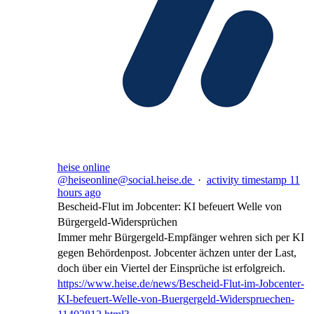
heise online
@heiseonline@social.heise.de
·
activity timestamp
11
hours ago
Bescheid-Flut im Jobcenter: KI befeuert Welle von
Bürgergeld-Widersprüchen
Immer mehr Bürgergeld-Empfänger wehren sich per KI
gegen Behördenpost. Jobcenter ächzen unter der Last,
doch über ein Viertel der Einsprüche ist erfolgreich.
https://www.
heise.de/news/Bescheid-Flut-im
-Jobcenter-
KI-befeuert-Welle-von-Buergergeld-Widerspruechen-