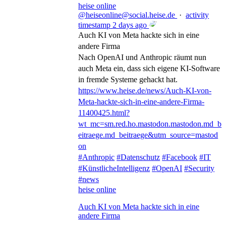
heise online
@heiseonline@social.heise.de
·
activity
timestamp
2 days ago
Auch KI von Meta hackte sich in eine
andere Firma
Nach OpenAI und Anthropic räumt nun
auch Meta ein, dass sich eigene KI-Software
in fremde Systeme gehackt hat.
https://www.
heise.de/news/Auch-KI-von-
Meta
-hackte-sich-in-eine-andere-Firma-
11400425.html?
wt_mc=sm.red.ho.mastodon.mastodon.md_b
eitraege.md_beitraege&utm_source=mastod
on
#
Anthropic
#
Datenschutz
#
Facebook
#
IT
#
KünstlicheIntelligenz
#
OpenAI
#
Security
#
news
heise online
Auch KI von Meta hackte sich in eine
andere Firma