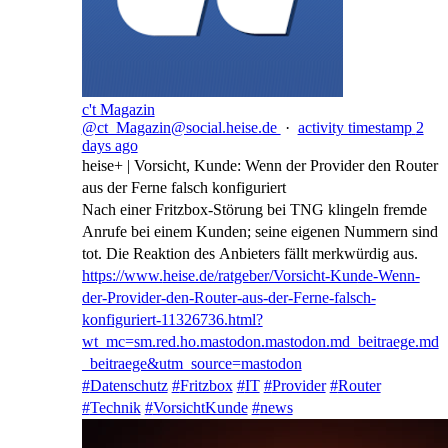
c't Magazin
@ct_Magazin@social.heise.de
·
activity timestamp
2
days ago
heise+ | Vorsicht, Kunde: Wenn der Provider den Router
aus der Ferne falsch konfiguriert
Nach einer Fritzbox-Störung bei TNG klingeln fremde
Anrufe bei einem Kunden; seine eigenen Nummern sind
tot. Die Reaktion des Anbieters fällt merkwürdig aus.
https://www.
heise.de/ratgeber/Vorsicht-Kun
de-Wenn-
der-Provider-den-Router-aus-der-Ferne-falsch-
konfiguriert-11326736.html?
wt_mc=sm.red.ho.mastodon.mastodon.md_beitraege.md
_beitraege&utm_source=mastodon
#
Datenschutz
#
Fritzbox
#
IT
#
Provider
#
Router
#
Technik
#
VorsichtKunde
#
news