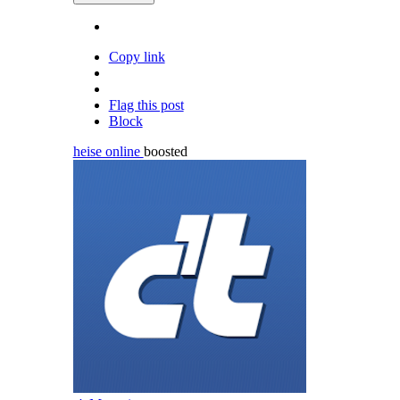
Copy link
Flag this post
Block
heise online
boosted