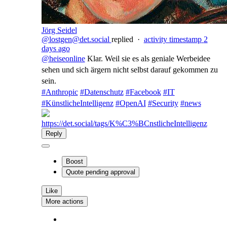
Jörg Seidel
@lostgen@det.social
replied
·
activity timestamp
2
days ago
@
heiseonline
Klar. Weil sie es als geniale Werbeidee
sehen und sich ärgern nicht selbst darauf gekommen zu
sein.
#
Anthropic
#
Datenschutz
#
Facebook
#
IT
#
KünstlicheIntelligenz
#
OpenAI
#
Security
#
news
https://det.social/tags/K%C3%BCnstlicheIntelligenz
Reply
Boost
Quote
pending approval
Like
More actions