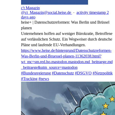
c't Magazin
@ct_Magazin@social.heise.de
·
activity timestamp
2
days ago
heise+ | Datenschutzreformen: Was Berlin und Brüssel
planen
Unternehmen hoffen auf weniger Bürokratie, Betroffene
auf verlässlichen Schutz. Ein Wegweiser durch deutsche
Pläne und laufende EU-Verhandlungen.
https://www.
heise.de/hintergrund/Datenschu
tzreformen-
Was-Berlin-und-Bruessel-planen-11362038.html?
wt_mc=sm.red.ho.mastodon.mastodon.md_beitraege.md
_beitraege&utm_source=mastodon
#
Bundesregierung
#
Datenschutz
#
DSGVO
#
Netzpolitik
#
Tracking
#
news