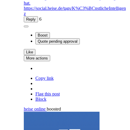
hat.
https://social.heise.de/tags/K%C3%BCnstlicheIntelligen
z
6
Reply
Boost
Quote
pending approval
Like
More actions
Copy link
Flag this post
Block
heise online
boosted