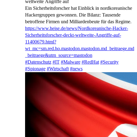
weltweite Angriffe auf
Ein Sicherheitsforscher hat Einblick in nordkoreanische
Hackergruppen gewonnen. Die Bilanz: Tausende
betroffene Firmen und Milliardenbeute für das Regime.
https://www.
heise.de/news/Nordkoreanische-
Hacker-
Sicherheitsforscher-deckt-weltweite-Angriffe-auf-
11400679.html?
wt_mc=sm.red.ho.mastodon.mastodon.md_beitraege.md
_beitraege&utm_source=mastodon
#
Datenschutz
#
IT
#
Malware
#
RedHat
#
Security
#
Spionage
#
Wirtschaft
#
news