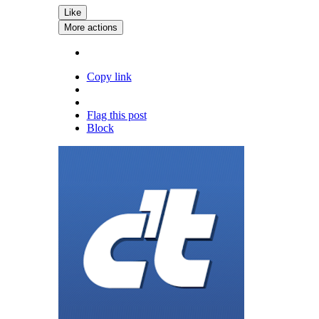
Like
More actions
Copy link
Flag this post
Block