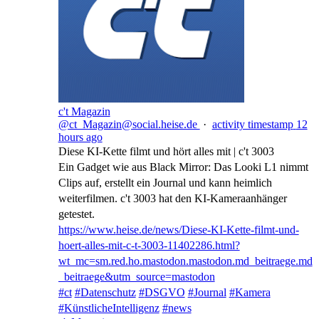
c't Magazin
@ct_Magazin@social.heise.de
·
activity timestamp
12
hours ago
Diese KI-Kette filmt und hört alles mit | c't 3003
Ein Gadget wie aus Black Mirror: Das Looki L1 nimmt
Clips auf, erstellt ein Journal und kann heimlich
weiterfilmen. c't 3003 hat den KI-Kameraanhänger
getestet.
https://www.
heise.de/news/Diese-KI-Kette-f
ilmt-und-
hoert-alles-mit-c-t-3003-11402286.html?
wt_mc=sm.red.ho.mastodon.mastodon.md_beitraege.md
_beitraege&utm_source=mastodon
#
ct
#
Datenschutz
#
DSGVO
#
Journal
#
Kamera
#
KünstlicheIntelligenz
#
news