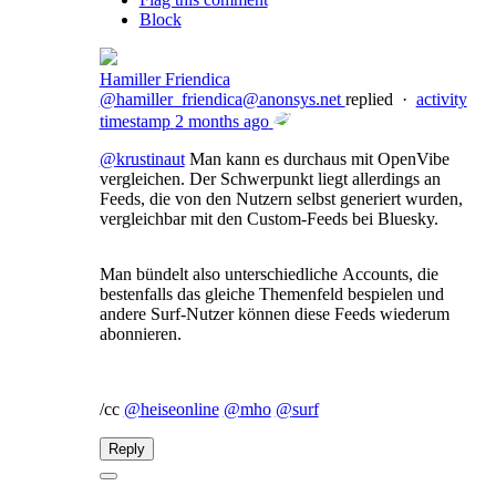
Block
Hamiller Friendica
@hamiller_friendica@anonsys.net
replied
·
activity
timestamp
2 months ago
@
krustinaut
Man kann es durchaus mit OpenVibe
vergleichen. Der Schwerpunkt liegt allerdings an
Feeds, die von den Nutzern selbst generiert wurden,
vergleichbar mit den Custom-Feeds bei Bluesky.
Man bündelt also unterschiedliche Accounts, die
bestenfalls das gleiche Themenfeld bespielen und
andere Surf-Nutzer können diese Feeds wiederum
abonnieren.
/cc
@
heiseonline
@
mho
@
surf
Reply