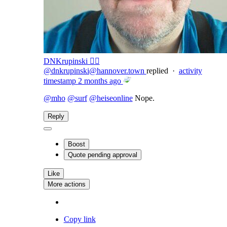
DNKrupinski 🏴‍☠️
@dnkrupinski@hannover.town
replied
·
activity
timestamp
2 months ago
@
mho
@
surf
@
heiseonline
Nope.
Reply
Boost
Quote
pending approval
Like
More actions
Copy link