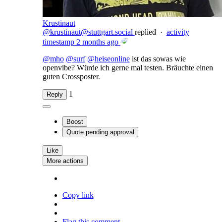
Krustinaut
@krustinaut@stuttgart.social
replied
·
activity
timestamp
2 months ago
@
mho
@
surf
@
heiseonline
ist das sowas wie
openvibe? Würde ich gerne mal testen. Bräuchte einen
guten Crossposter.
1
Reply
Boost
Quote
pending approval
Like
More actions
Copy link
Flag this comment