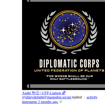
Asahi 🖖🙂 | UFP-Liaison 🌈
@shinydelight@mastodon.social
replied
·
activity
timestamp
2 months ago