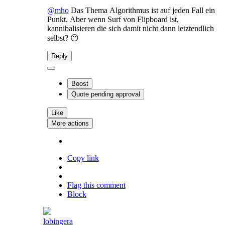
@
mho
Das Thema Algorithmus ist auf jeden Fall ein
Punkt. Aber wenn Surf von Flipboard ist,
kannibalisieren die sich damit nicht dann letztendlich
selbst? 😶
Reply
Boost
Quote
pending approval
Like
More actions
Copy link
Flag this comment
Block
lobingera