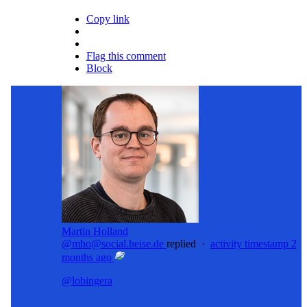
Copy link
Flag this comment
Block
Martin Holland
@mho@social.heise.de
replied
·
activity timestamp
2
months ago
@
lobingera