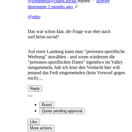
@lobingera@chaos.social
replied
·
activity
timestamp
2 months ago
@
mho
Das war schon klar, die Frage war eher nach
surf.heise.social?
Auf eurer Landung kann man "personen-spezifische
Werbung" anwählen - und wenn wiederum die
"personen-spezifischen Daten" irgendwo im Valley
rumgammeln, hab ich leise den Verdacht hier will
jemand das Fedi eingemeinden (kein Vorwurf gegen
euch) ...
Reply
Boost
Quote
pending approval
Like
More actions