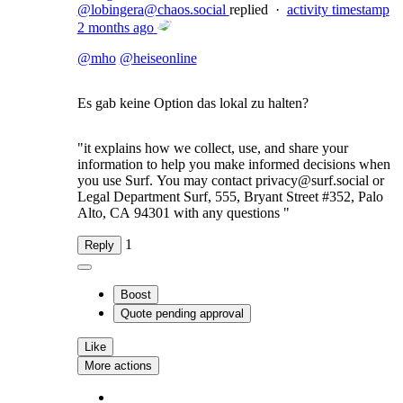
@lobingera@chaos.social
replied
·
activity timestamp
2 months ago
@
mho
@
heiseonline
Es gab keine Option das lokal zu halten?
"it explains how we collect, use, and share your
information to help you make informed decisions when
you use Surf. You may contact privacy@surf.social or
Legal Department Surf, 555, Bryant Street #352, Palo
Alto, CA 94301 with any questions "
1
Reply
Boost
Quote
pending approval
Like
More actions