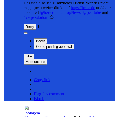
Das ist ein neuer, zusätzlicher Dienst. Wer das nicht
mag, guckt weiter direkt auf
https://
heise.de
und/oder
abonniert
@
heiseonline_TopNews
,
@
peertube
und
#
verpasstodon
. 😊
1
Reply
Boost
Quote
pending approval
Like
More actions
Copy link
Flag this comment
Block
lobingera